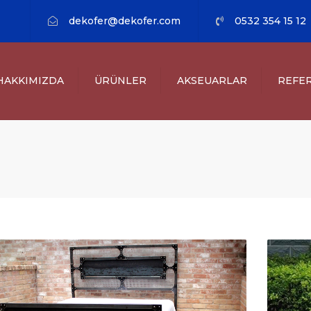
dekofer@dekofer.com
0532 354 15 12
HAKKIMIZDA
ÜRÜNLER
AKSEUARLAR
REFE
FERFORJE KAPILAR
FERFORJE EV İÇİ
BİREYS
AKSESUARLAR
FERFORJE
KAMU K
MERDIVENLER
FERFORJE KAPIÜSTÜ
ÖZEL K
TAKLAR (CANOPY)
FERFORJE
KORKULUKLAR
FERFORJE KAPI-CAM
GİYDİRMELER
LAZER KESIM
UYGULAMALAR
OTOMASYON