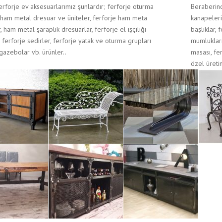
erforje ev aksesuarlarımız şunlardır; ferforje oturma
Beraberind
, ham metal dresuar ve üniteler, ferforje ham meta
kanapeleri
, ham metal şaraplık dresuarlar, ferforje el işçiliği
başlıklar,
 ferforje sedirler, ferforje yatak ve oturma grupları
mumlukları
gazebolar vb. ürünler..
masası, fe
özel üreti