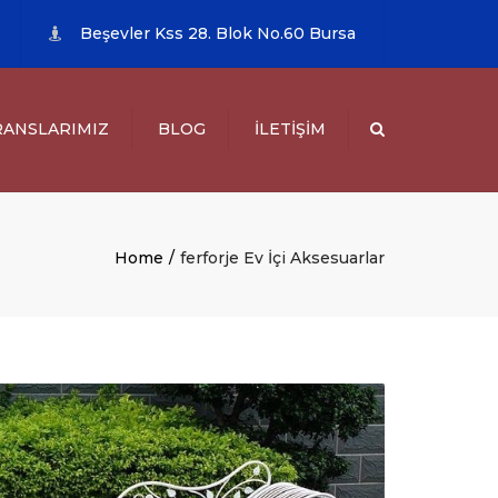
×
Beşevler Kss 28. Blok No.60 Bursa
RANSLARIMIZ
BLOG
İLETIŞIM
Search
EL REFERANSLAR
URUMLARI
URUMLAR
Home
ferforje Ev İçi Aksesuarlar